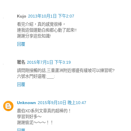
Kujo
2013年10月1日 下午2:07
看完介紹，真的感覺很棒，
連我這個運動白痴都心動了起來!!
謝謝分享這些知識!
回覆
匿名
2015年7月1日 下午3:19
請問剛接觸的話,三重蘆洲附近哪邊有緩坡可以練習呢?
六號水門好遠喔:___:
回覆
Unknown
2015年9月10日 晚上10:47
農伯XD系列文章真的超棒的！
學習到好多～
謝謝偷泥～～～！！
回覆