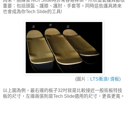
再來，剛練習Tech Slide時非常容易摔倒，所以整套護具都很
重要：包括頭盔、護膝、護肘、手套等。同時這些護具將來
也會成為你Tech Slide的工具!
(圖片：
LTS衝浪/ 滑板
)
以上圖為例，最右邊的板子32吋就是比較接近一般街板特技
板的尺寸，左邊兩張則是Tech Slide適用的尺寸，更長更寬。