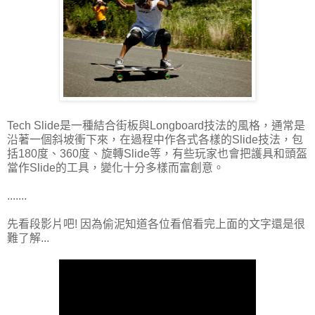
Tech Slide是一種結合街板與Longboard技法的風格，通常是
沿著一個斜坡衝下來，在過程中作各式各樣的Slide技法，包
括180度、360度、旋轉Slide等，有些玩家也會把護具和頭盔
當作Slide的工具，變化十分多樣而富創意。
.......
先看段影片吧! 因為偷泥知道各位看倌看完上面的文字還是很
難了解...