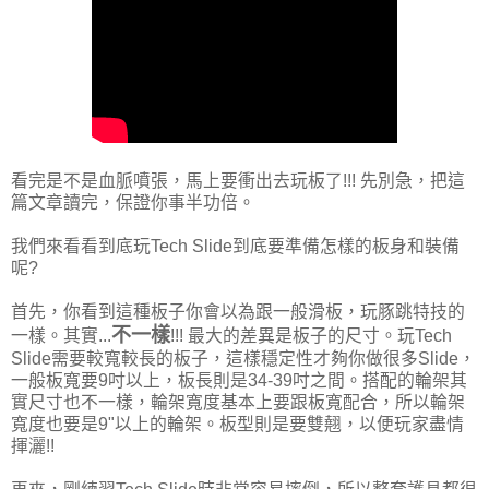
看完是不是血脈噴張，馬上要衝出去玩板了!!! 先別急，把這
篇文章讀完，保證你事半功倍。
我們來看看到底玩Tech Slide到底要準備怎樣的板身和裝備
呢?
首先，你看到這種板子你會以為跟一般滑板，玩豚跳特技的
不一樣
一樣。其實...
!!! 最大的差異是板子的尺寸。玩Tech
Slide需要較寬較長的板子，這樣穩定性才夠你做很多Slide，
一般板寬要9吋以上，板長則是34-39吋之間。搭配的輪架其
實尺寸也不一樣，輪架寬度基本上要跟板寬配合，所以輪架
寬度也要是9"以上的輪架。板型則是要雙翹，以便玩家盡情
揮灑!!