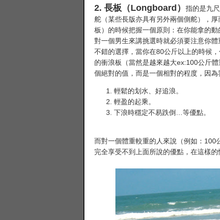
2. 長板（Longboard）
指的是九尺
舵（某些長版亦具有另外兩個側舵），厚而
板）的時候把握一個原則：在你能拿的動
對一個男生來講挑選時就必須要注意你體
不錯的選擇，當你在80公斤以上的時候
的衝浪板（當然是越來越大ex:100公斤
個絕對的值，而是一個相對的程度，因為我們
輕鬆的划水、好追浪。
輕盈的起乘。
下浪時穩定不易跌倒…等優點。
而對一個體重較重的人來說（例如：10
完全享受不到上面所說的優點，在這樣的