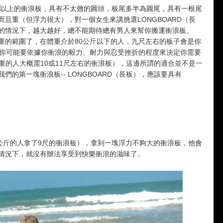
以上的衝浪板，具有不太翹的圓頭，板尾多半為圓尾，具有一根尾
且重（但浮力很大），對一個女生來講挑選LONGBOARD（長
的情況下，越大越好，總不能期待總有男人來幫你搬運衝浪板。
重的範圍了，在體重介於80公斤以下的人，九尺左右的板子會是你
，你可能要依據你衝浪的毅力、耐力與忍受挫折的程度來決定你需要
體重的人大概需10或11尺左右的衝浪板），這邊所謂的適合並不是一
的第一塊衝浪板-- LONGBOARD（長板），應該要具有
0公斤的人拿了9尺的衝浪板），拿到一塊浮力不夠大的衝浪板，他會
情況下，就沒有辦法享受到快樂衝浪的滋味了。