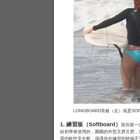
LONGBOARD長板（左）或是S
1. 練習板（Softboard）
當你第一
給初學者使用的，圓圓的外型又胖又肥，
質的軟性安全舵，保護你在練習的時候不