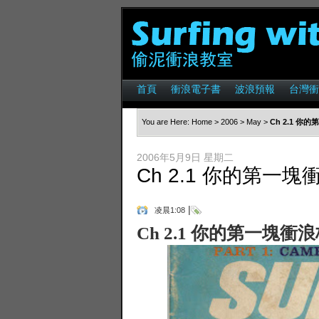
首頁
衝浪電子書
波浪預報
台灣衝
You are Here:
Home
>
2006
>
May
>
Ch 2.1 你
2006年5月9日 星期二
Ch 2.1 你的第一塊
|
凌晨1:08
Ch 2.1 你的第一塊衝