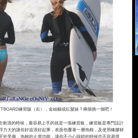
OFTBOARD練習版（右），金絲貓或紅髮妹？兩個挑一個吧！
次衝浪的時候，最容易上手的就是一張練習板，練習板是專門設計
浮力大的讓你好追浪好起乘，表面包覆著一層泡棉，及使用橡膠材
至於受傷，泡棉的止滑功能，讓你不小心踩錯的時候也不容易滑