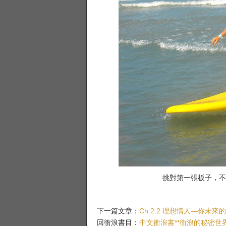
挑對第一張板子，不
Ch 2.2 理想情人—你未來
下一篇文章：
中文衝浪書**衝浪的秘密世
回衝浪書目：