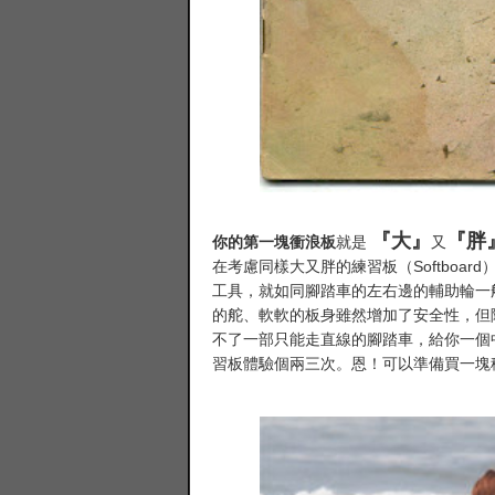
『大』
『胖
你的第一塊衝浪板
就是
又
在考慮同樣大又胖的練習板（Softboa
工具，就如同腳踏車的左右邊的輔助輪一
的舵、軟軟的板身雖然增加了安全性，但
不了一部只能走直線的腳踏車，給你一個
習板體驗個兩三次。恩！可以準備買一塊穩