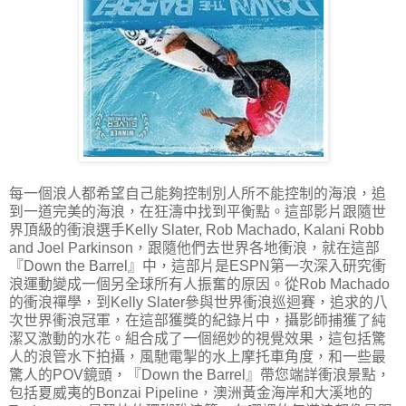
每一個浪人都希望自己能夠控制別人所不能控制的海浪，追
到一道完美的海浪，在狂濤中找到平衡點。這部影片跟隨世
界頂級的衝浪選手Kelly Slater, Rob Machado, Kalani Robb
and Joel Parkinson，跟隨他們去世界各地衝浪，就在這部
『Down the Barrel』中，這部片是ESPN第一次深入研究衝
浪運動變成一個另全球所有人振奮的原因。從Rob Machado
的衝浪禪學，到Kelly Slater參與世界衝浪巡迴賽，追求的八
次世界衝浪冠軍，在這部獲獎的紀錄片中，攝影師捕獲了純
潔又激動的水花。組合成了一個絕妙的視覺效果，這包括驚
人的浪管水下拍攝，風馳電掣的水上摩托車角度，和一些最
驚人的POV鏡頭，『Down the Barrel』帶您端詳衝浪景點，
包括夏威夷的Bonzai Pipeline，澳洲黃金海岸和大溪地的