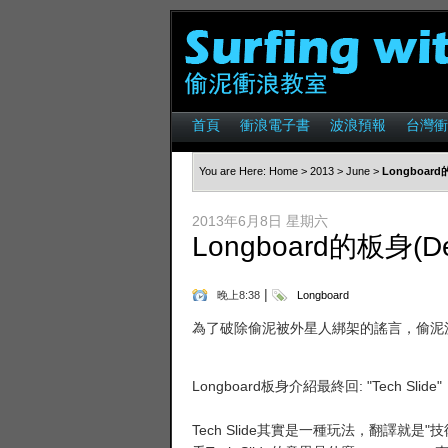
首頁
衝浪電子書
波浪預報
台灣衝
You are Here:
Home
>
2013
>
June
>
Longboar
2013年6月8日 星期六
Longboard的板身(
|
晚上8:38
Longboard
為了破除偷泥被外星人綁架的謠言，偷泥
Longboard板身介紹最終回: "Tech Slide"
Tech Slide其實是一種玩法，翻譯就