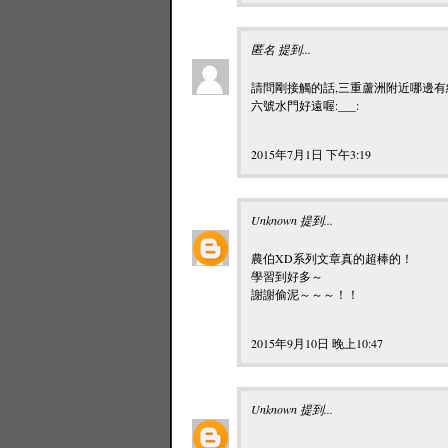
匿名 提到...
請問剛接觸的話,三重蘆洲附近哪邊有
六號水門好遠喔:___:
2015年7月1日 下午3:19
Unknown
提到...
農伯XD系列文章真的超棒的！
學習到好多～
謝謝偷泥～～～！！
2015年9月10日 晚上10:47
Unknown
提到...