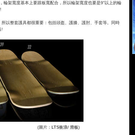
，輪架寬度基本上要跟板寬配合，所以輪架寬度也要是9"以上的輪
!
易摔倒，所以整套護具都很重要：包括頭盔、護膝、護肘、手套等。同時
!
圖片：
LTS衝浪/ 滑板
)