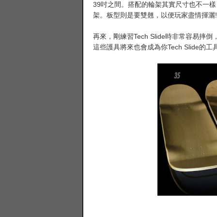
39吋之間。搭配的輪架其實尺寸也不一樣
架。板型則是要雙翹，以便玩家盡情揮灑!
再來，剛練習Tech Slide時非常容
這些護具將來也會成為你Tech Slide的工具
(