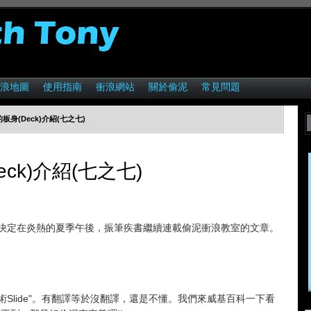
浪地圖
使用指南
衝浪網站
關於偷泥
常見問題
d的板身(Deck)介紹(七之七)
Deck)介紹(七之七)
決定在炎熱的夏季午後，振筆疾書繼續連載偷泥衝浪教室的文章。
是"技術Slide"。有翻譯等於沒翻譯，還是不懂。我們來威基百科一下看