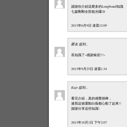
謝謝你介紹這麼多的Longboard知識
七篇剛剛全部尬光囉:D
2013年6月9日 凌晨12:09
匿名 提到...
長知識了~感謝偷泥!!!~
2013年9月25日 凌晨1:34
Kujo 提到...
看完介紹，真的感覺很棒，
連我這個運動白痴都心動了起來!!
謝謝分享這些知識!
2013年10月1日 下午2:07