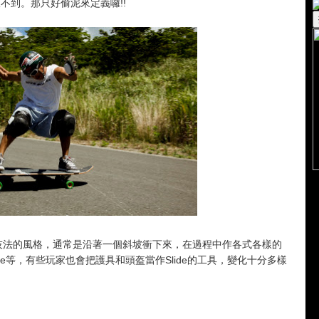
....查不到。那只好偷泥來定義囉!!
gboard技法的風格，通常是沿著一個斜坡衝下來，在過程中作各式各樣的
Slide等，有些玩家也會把護具和頭盔當作Slide的工具，變化十分多樣