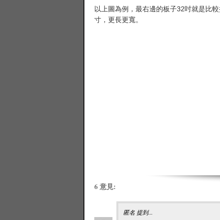
以上圖為例，最右邊的板子32吋就是比較接
寸，更長更寬。
6 意見:
匿名 提到...