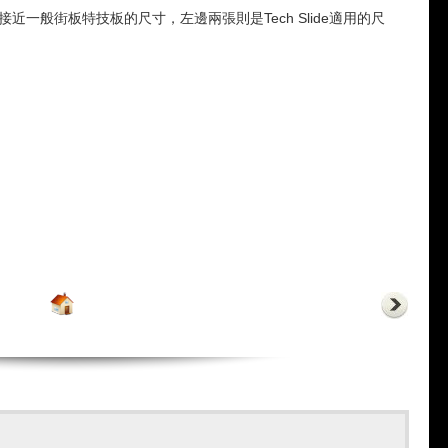
近一般街板特技板的尺寸，左邊兩張則是Tech Slide適用的尺