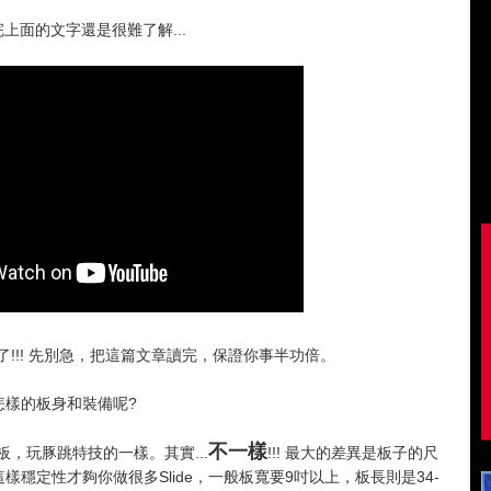
上面的文字還是很難了解...
!!! 先別急，把這篇文章讀完，保證你事半功倍。
備怎樣的板身和裝備呢?
不一樣
，玩豚跳特技的一樣。其實...
!!! 最大的差異是板子的尺
，這樣穩定性才夠你做很多Slide，一般板寬要9吋以上，板長則是34-