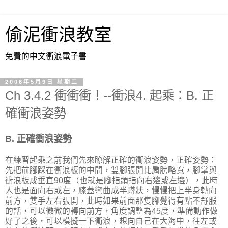
偷泥衝浪教室
免費的中文衝浪電子書
2006年5月9日 星期二
Ch 3.4.2 衝衝衝！--衝浪4. 起乘：B. 正
確衝浪姿勢
B. 正確衝浪姿勢
在練習起乘之前我們先來瞭解正確的衝浪姿勢，正確姿勢：
先把前腳踩在衝浪板的中間，雙腳張開比肩膀略寬，腳掌與
衝浪板成垂直90度（也就是腳指頭指向右邊或左邊），此時
人也是面向右或左，膝蓋彎曲成半蹲狀，慢慢把上半身轉向
前方，雙手左右張開，此時如果前面那隻腳覺得有點不舒服
的話，可以微微的轉向前方，角度調整為45度，準備動作做
好了之後，可以模擬一下衝浪，想向自己在大海中，往左或