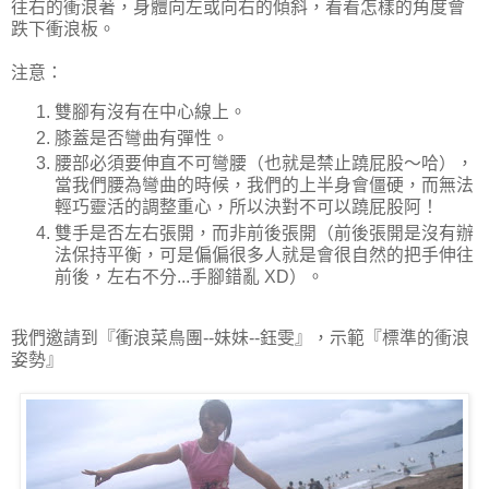
往右的衝浪著，身體向左或向右的傾斜，看看怎樣的角度會
跌下衝浪板。
注意：
雙腳有沒有在中心線上。
膝蓋是否彎曲有彈性。
腰部必須要伸直不可彎腰（也就是禁止蹺屁股～哈），
當我們腰為彎曲的時候，我們的上半身會僵硬，而無法
輕巧靈活的調整重心，所以決對不可以蹺屁股阿！
雙手是否左右張開，而非前後張開（前後張開是沒有辦
法保持平衡，可是偏偏很多人就是會很自然的把手伸往
前後，左右不分...手腳錯亂 XD）。
我們邀請到『衝浪菜鳥團--妹妹--鈺雯』，示範『標準的衝浪
姿勢』