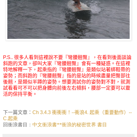
P.S.. 很多人看到這裡說不要『彎腰翹臀』，在看到後面談論
斜跑的文章，卻叫大家『彎腰翹臀』會有一種疑惑。在這裡
特地解釋一下，起乘指的『彎腰翹臀』是類似站著綁鞋帶的
姿勢；而斜跑的『彎腰翹臀』指的是站的時候盡量把臀部往
後翹，是類似半蹲的姿勢。想要測試你的姿勢對不對，就測
試看看可不可以把身體向前後左右傾斜，腰部一定要可以靈
活的保持平衡。
下一篇文章：
Ch 3.4.3 衝衝衝！--衝浪4. 起乘（重要動作）--
C.起乘
回衝浪書目：
中文衝浪書**衝浪的秘密世界 書目