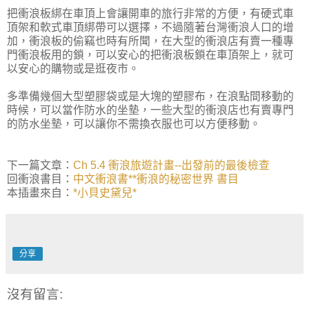
把衝浪板綁在車頂上會讓開車的旅行非常的方便，有硬式車
頂架和軟式車頂綁帶可以選擇，不過隨著台灣衝浪人口的增
加，衝浪板的偷竊也時有所聞，在大型的衝浪店有賣一種專
門衝浪板用的鎖，可以安心的把衝浪板鎖在車頂架上，就可
以安心的購物或是逛夜市。
多準備幾個大型塑膠袋或是大塊的塑膠布，在浪點間移動的
時候，可以當作防水的坐墊，一些大型的衝浪店也有賣專門
的防水坐墊，可以讓你不需換衣服也可以方便移動。
下一篇文章：
Ch 5.4 衝浪旅遊計畫--出發前的最後檢查
回衝浪書目：
中文衝浪書**衝浪的秘密世界 書目
本插畫來自：
*小貝史黛兒*
分享
沒有留言: