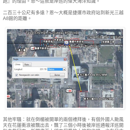
跑』的理由。恩～這就是岸巡的偉大海洋知識。
二百三十公尺有多遠？恩～大概是捷運市政府站到新光三越
A8館的距離。
其他牢騷：就在倒楣被開單的兩個禮拜後，有個外國人颱風
天在花蓮衝浪被飄出去，飄了三個小時後被岸巡通報洋巡開