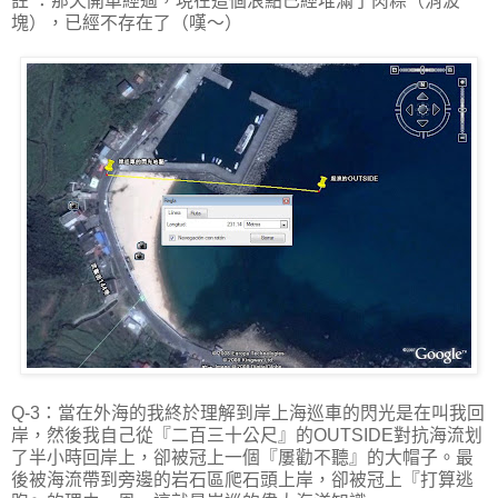
註 ：那天開車經過，現在這個浪點已經堆滿了肉粽（消波
塊），已經不存在了（嘆～）
Q-3：當在外海的我終於理解到岸上海巡車的閃光是在叫我回
岸，然後我自己從『二百三十公尺』的OUTSIDE對抗海流划
了半小時回岸上，卻被冠上一個『屢勸不聽』的大帽子。最
後被海流帶到旁邊的岩石區爬石頭上岸，卻被冠上『打算逃