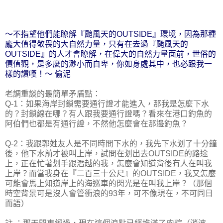
～不指望他們能瞭解『颱風天的OUTSIDE』環境，因為那種
龐大值得敬畏的大自然力量，只有在去過『
颱風天的
OUTSIDE』的人才會瞭解，在偉大的自然力量面
前
，世俗的
價值觀，是多麼的渺小而自卑，你如身處其中，也必跟我一
樣的讚嘆！～
偷泥
老調重談的最簡單矛盾點：
Q-1：如果海岸封鎖需要通行證才能進入，那我是怎麼下水
的？封鎖線在哪？有人跟我要通行證嗎？看來在港口釣魚的
阿伯們也都是有通行證，不然他怎麼會在那邊釣魚？
Q-2：我跟郭姓友人是不同時間下水的，我先下水划了十分鐘
後，他下水前才被叫上岸，試問在划出去OUTSIDE的路途
上，正在忙著划手跟潛越的我，怎麼會知道背後有人在叫我
上岸？而當我身在『二百三十公尺』的OUTSIDE，我又怎麼
可能會馬上知道岸上的海巡車的閃光是在叫我上岸？（那個
時空背景可是沒人會管衝浪的93年，可不像現在，不可同日
而語）