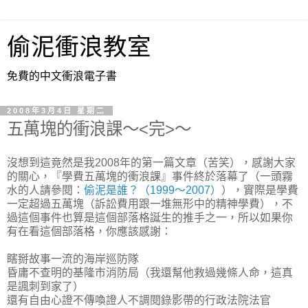
偷泥衝浪教室
免費的中文衝浪電子書
2008年3月4日 星期二
五萬塊的衝浪課～<完>～
沒想到這竟然是我2008年的第一篇文章（苦笑），感謝大家
的關心，『學費五萬塊的衝浪課』事件終於落幕了（一頭霧
水的人請參閱：
偷泥是誰？（1999～2007）
），實際是學費
一定超過五萬塊（訴訟費用跟一堆無形中的精神學費），不
過這個事件也算是這個部落格誕生的推手之一，所以如果你
有在看這個部落格，你應該感謝：
瞎掰故事一流的海岸巡防隊
昏庸不查明的基隆市消防局（我還幫他救過幾條人命，這真
是諷刺到家了）
還有自由心證不傳喚證人不調閱錄影帶的行政法院法官