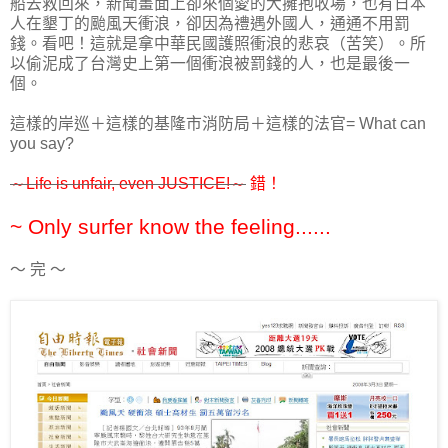
船去救回來，新聞畫面上卻來個愛的大擁抱收場，也有日本
人在墾丁的颱風天衝浪，卻因為禮遇外國人，通通不用罰
錢。看吧！這就是拿中華民國護照衝浪的悲哀（苦笑）。所
以偷泥成了台灣史上第一個衝浪被罰錢的人，也是最後一
個。
這樣的岸巡＋這樣的基隆市消防局＋這樣的法官= What can
you say?
～Life is unfair, even JUSTICE!～
錯！
~ Only surfer know the feeling......
～ 完 ～