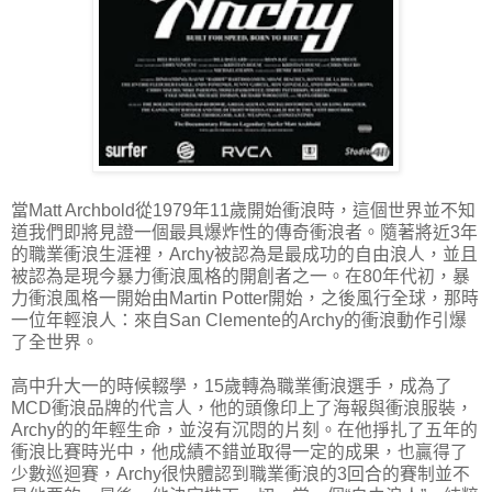
當Matt Archbold從1979年11歲開始衝浪時，這個世界並不知
道我們即將見證一個最具爆炸性的傳奇衝浪者。隨著將近3年
的職業衝浪生涯裡，Archy被認為是最成功的自由浪人，並且
被認為是現今暴力衝浪風格的開創者之一。在80年代初，暴
力衝浪風格一開始由Martin Potter開始，之後風行全球，那時
一位年輕浪人：來自San Clemente的Archy的衝浪動作引爆
了全世界。
高中升大一的時候輟學，15歲轉為職業衝浪選手，成為了
MCD衝浪品牌的代言人，他的頭像印上了海報與衝浪服裝，
Archy的的年輕生命，並沒有沉悶的片刻。在他掙扎了五年的
衝浪比賽時光中，他成績不錯並取得一定的成果，也贏得了
少數巡迴賽，Archy很快體認到職業衝浪的3回合的賽制並不