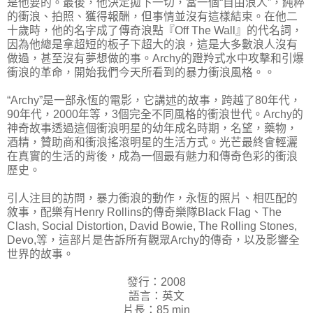
是他要的。最後，他決定拋下一切，當一個“自由浪人”，純粹
的衝浪、拍照、獲得報酬，但事情並沒有這樣結束。在他二
十歲時，他的名字成了傳奇浪點『Off The Wall』的代名詞，
因為他總是拿超短的板子下超大的浪，這是大多數浪人沒有
做過，甚至沒有夢想做的事。Archy的蹬羚式水中攻擊和引爆
衝浪的革命，開始我們今天所看到的暴力衝浪風格。。
“Archy”是一部永恆的電影，它講述的故事，跨越了80年代，
90年代，2000年等，3個完全不同風格的衝浪世代。Archy的
神奇故事透過這個衝浪明星的幼年成名時期，名望，藥物，
酒精，贊助商和衝浪搖滾明星的生活方式。光芒最終會輕灑
在真實的生活的背後，成為一個最有魅力和傳奇色彩的衝浪
歷史。
引人注目的訪問，暴力衝浪的動作，永恆的照片、相匹配的
敘事，配樂有Henry Rollins的傳奇樂隊Black Flag、The
Clash, Social Distortion, David Bowie, The Rolling Stones,
Devo,等，這部片是告訴所有觀眾Archy的傳奇，以及影響全
世界的故事。
發行：2008
語言：英文
片長：85 min