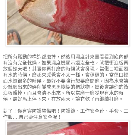
把所有鬆動的構造都磨掉，然後用濕度計來量看看到底內部
有沒有完全乾燥，如果濕度機顯示還沒全乾，就把衝浪板再
放個幾天吧！其實你再打磨的時候就會發現，當傷口裡面還
有水的時候，磨起來感覺會不太一樣，會稠稠的，當傷口裡
面水還很多的時候，最好不要強行想要磨開他，因為水會讓
沙紙磨出來的碎削變成黑黑糊糊的稠狀物，然後會讓你的衝
浪板髒掉，而且會清不出來。所以當磨一磨發現有水的時
候，最好馬上停下來，在放兩天，讓它乾了再繼續打磨。
對了！你有穿防護裝備吧！防護鏡、工作安全靴、手套、工
作服….自己要注意安全喔！