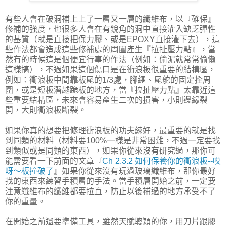
有些人會在破洞補上上了一層又一層的纖維布，以『確保』
修補的強度，也很多人會在有銳角的洞中直接灌入缺乏彈性
的基質（就是直接把保力膠、或是EPOXY直接灌下去），這
些作法都會造成這些修補處的周圍產生『拉扯壓力點』，當
然有的時候這是個便宜行事的作法（例如：偷泥就常常偷懶
這樣搞），不過如果這個傷口是在衝浪板很重要的結構區，
例如：衝浪板中間靠板尾的1/3處，腳繩、尾舵的固定拴周
圍，或是短板潛越跪板的地方，當『拉扯壓力點』太靠近這
些重要結構區，未來會容易產生二次的損害，小則邊緣裂
開，大則衝浪板斷裂。
如果你真的想要把修理衝浪板的功夫練好，最重要的就是找
到同類的材料（材料要100%一樣是非常困難，不過一定要找
到類似或是同類的東西），如果你從來沒有研究過，那你可
能需要看一下前面的文章『
Ch 2.3.2 如何保養你的衝浪板--哎
呀～板撞破了
』如果你從來沒有玩過玻璃纖維布，那你最好
找的東西來練習手積層的手法。當手積層開始之前，一定要
注意纖維布的纖維都要拉直，防止以後補過的地方承受不了
你的重量。
在開始之前還要準備工具，雖然天賦聰穎的你，用刀片跟膠