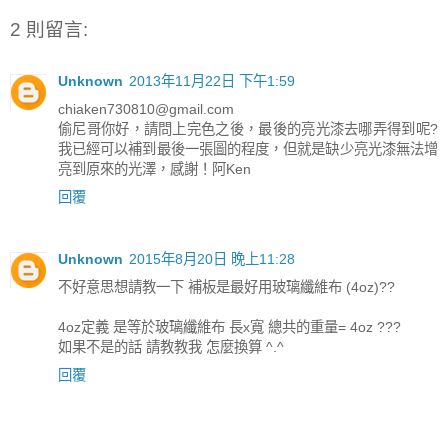
2 則留言:
Unknown
2013年11月22日 下午1:59
chiaken730810@gmail.com
偷尼哥你好，請問上完色之後，最後的亮光漆去哪弄得到呢?
我已經可以補到最後一張圖的程度，但就是缺少亮光漆無法增
亮到原來的光澤，感謝！阿Ken
回覆
Unknown
2015年8月20日 晚上11:28
不好意思想請教一下 補板是最好用玻璃纖維布 (4oz)??
4oz定義 是等於玻璃纖維布 長x寬 總共的重量= 4oz ???
如果不是的話 請教教我 怎麼換算 ^.^
回覆