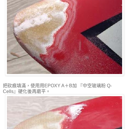
把砍痕填滿，使用用EPOXY A＋B加 『中空玻璃粉 Q-
Cells』硬化後再磨平。