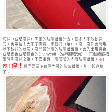
切掉（或是磨掉）周圍的玻璃纖維外皮，很多人不敢動這一
刀，免驚拉！大不了再買一塊就好（哈），磨一磨你會發現
以下敘述的狀況，磨開最外層的玻璃纖維後，會先出現黃色
或是褐色或是橘色的Divinycell （俗稱硬發泡），再繼續磨把
硬發泡磨掉之後，下面還有一層薄薄的內層玻璃纖維，
停！
停！
停！
我們要留下這個內層的玻璃纖維，別一起磨掉
了。