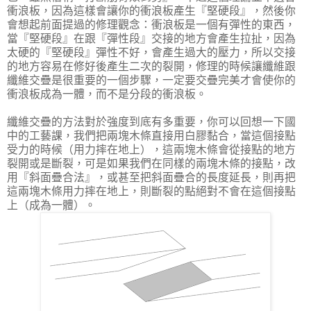
衝浪板，因為這樣會讓你的衝浪板產生『堅硬段』，然後你
會想起前面提過的修理觀念：衝浪板是一個有彈性的東西，
當『堅硬段』在跟『彈性段』交接的地方會產生拉扯，因為
太硬的『堅硬段』彈性不好，會產生過大的壓力，所以交接
的地方容易在修好後產生二次的裂開，修理的時候讓纖維跟
纖維交疊是很重要的一個步驟，一定要交疊完美才會使你的
衝浪板成為一體，而不是分段的衝浪板。
纖維交疊的方法對於強度到底有多重要，你可以回想一下國
中的工藝課，我們把兩塊木條直接用白膠黏合，當這個接點
受力的時候（用力摔在地上），這兩塊木條會從接點的地方
裂開或是斷裂，可是如果我們在同樣的兩塊木條的接點，改
用『斜面疊合法』，或甚至把斜面疊合的長度延長，則再把
這兩塊木條用力摔在地上，則斷裂的點絕對不會在這個接點
上（成為一體）。