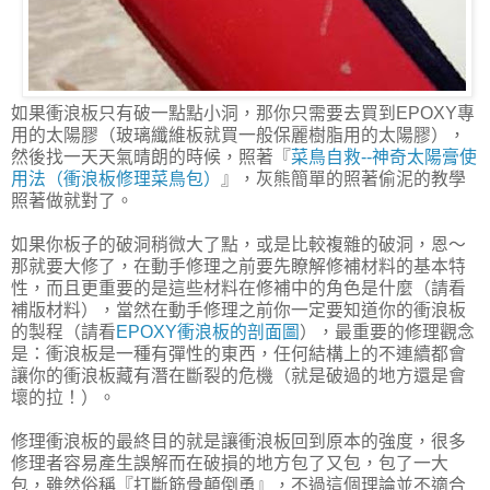
如果衝浪板只有破一點點小洞，那你只需要去買到EPOXY專
用的太陽膠（玻璃纖維板就買一般保麗樹脂用的太陽膠），
然後找一天天氣晴朗的時候，照著『
菜鳥自救--神奇太陽膏使
用法（衝浪板修理菜鳥包）
』，灰熊簡單的照著偷泥的教學
照著做就對了。
如果你板子的破洞稍微大了點，或是比較複雜的破洞，恩～
那就要大修了，在動手修理之前要先瞭解修補材料的基本特
性，而且更重要的是這些材料在修補中的角色是什麼（請看
補版材料），當然在動手修理之前你一定要知道你的衝浪板
的製程（請看
EPOXY衝浪板的剖面圖
），最重要的修理觀念
是：衝浪板是一種有彈性的東西，任何結構上的不連續都會
讓你的衝浪板藏有潛在斷裂的危機（就是破過的地方還是會
壞的拉！）。
修理衝浪板的最終目的就是讓衝浪板回到原本的強度，很多
修理者容易產生誤解而在破損的地方包了又包，包了一大
包，雖然俗稱『打斷筋骨顛倒勇』，不過這個理論並不適合