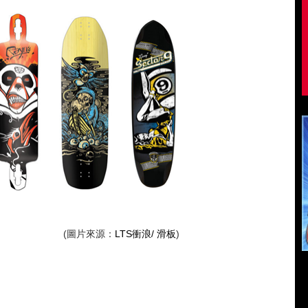
來源：
LTS衝浪/ 滑板
)