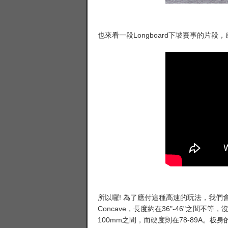
(照片: Dav
也來看一段Longboard下坡賽事的片
所以囉! 為了應付這種高速的玩法，我們
Concave，長度約在36"-46"之間不等
100mm之間，而硬度則在78-89A。