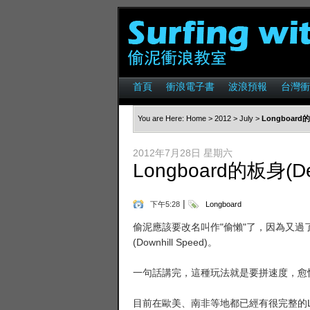
首頁
衝浪電子書
波浪預報
台灣衝
You are Here:
Home
>
2012
>
July
>
Longboard
2012年7月28日 星期六
Longboard的板身(
|
下午5:28
Longboard
偷泥應該要改名叫作"偷懶"了，因為又過了兩
(Downhill Speed)。
一句話講完，這種玩法就是要拼速度，愈
目前在歐美、南非等地都已經有很完整的Lo