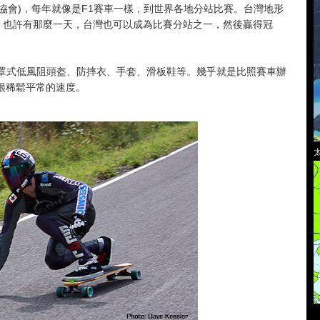
on 國際重力運動協會)，每年就像是F1賽車一樣，到世界各地分站比賽。台灣地形
: 也許有那麼一天，台灣也可以成為比賽分站之一，然後贏得冠
頭：全罩式低風阻頭盔、防摔衣、手套、滑板鞋等。幾乎就是比照賽車辦
是很稀鬆平常的速度。