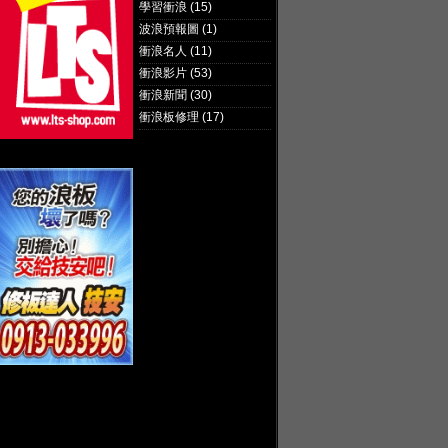
學習衝浪
(15)
波浪預報圖
(1)
衝浪名人
(11)
衝浪影片
(53)
衝浪新聞
(30)
衝浪板修理
(17)