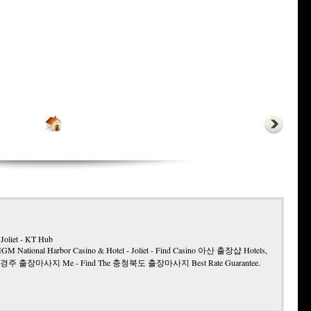
Joliet - KT Hub
M National Harbor Casino & Hotel - Joliet - Find Casino
아산 출장샵
Hotels,
경주 출장마사지
Me - Find The
충청북도 출장마사지
Best Rate Guarantee.