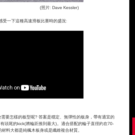
e Kessler)
段，感受一下這種高速滑板比賽時的盛況:
會需要怎樣的板型呢? 答案是穩定、無彈性的板身，帶有適宜的
，沒有頭尾的kick(將輪距推到最大)。適合搭配的輪子直徑約在70-
板身的材料大都是純楓木板身或是纖維複合材質。