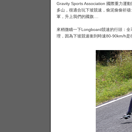
Gravity Sports Associati
多山，很適合玩下坡競速，偷泥偷偷祈禱
軍，升上我們的國旗....
來稍微瞄一下Longboard競速的行
理，因為下坡競速衝到時速80-90km/h