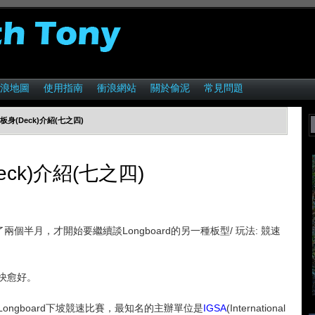
浪地圖
使用指南
衝浪網站
關於偷泥
常見問題
的板身(Deck)介紹(七之四)
Deck)介紹(七之四)
個半月，才開始要繼續談Longboard的另一種板型/ 玩法: 競速
快愈好。
ngboard下坡競速比賽，最知名的主辦單位是
IGSA
(International